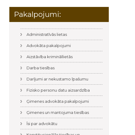
Pakalpojumi:
Administratīvās lietas
Advokāta pakalpojumi
Aizstāvība krimināllietās
Darba tiesības
Darījumi ar nekustamo īpašumu
Fizisko personu datu aizsardzība
Ģimenes advokāta pakalpojumi
Ģimenes un mantojuma tiesības
Īsi par advokātu
Konstitucionālās tiesības un