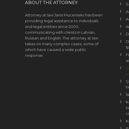
ABOUT THE ATTORNEY:
S
A
Attorney at law Janis Mucenieks has been
A
providing legal assistance to individuals
and legal entities since 2000,
A
communicating with clients in Latvian,
D
Russian and English. The attorney at law
D
takes on many complex cases, some of
ī
which have caused a wide public
F
response.
a
Ģ
p
Ģ
t
Ī
K
t
c
K
P