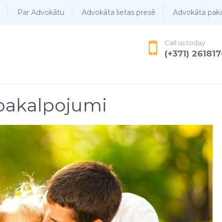
Par Advokātu
Advokāta lietas presē
Advokāta pak
Call us today
(+371) 26181
pakalpojumi