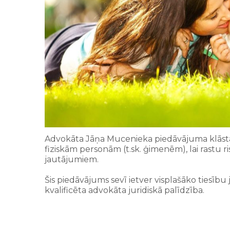
Advokāta Jāņa Mucenieka piedāvājuma klāstā i
fiziskām personām (t.sk. ģimenēm), lai rastu r
jautājumiem.
Šis piedāvājums sevī ietver visplašāko tiesīb
kvalificēta advokāta juridiskā palīdzība.