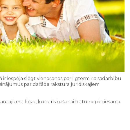
r iespēja slēgt vienošanos par ilgtermiņa sadarbību
isinājumus par dažāda rakstura juridiskajiem
u jautājumu loku, kuru risināšanai būtu nepieciešama