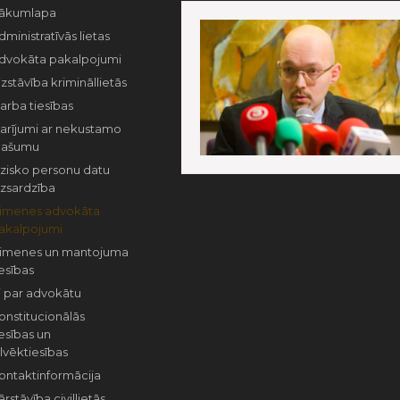
ākumlapa
dministratīvās lietas
dvokāta pakalpojumi
izstāvība krimināllietās
arba tiesības
arījumi ar nekustamo
pašumu
izisko personu datu
izsardzība
imenes advokāta
akalpojumi
imenes un mantojuma
iesības
si par advokātu
onstitucionālās
iesības un
ilvēktiesības
ontaktinformācija
ārstāvība civillietās