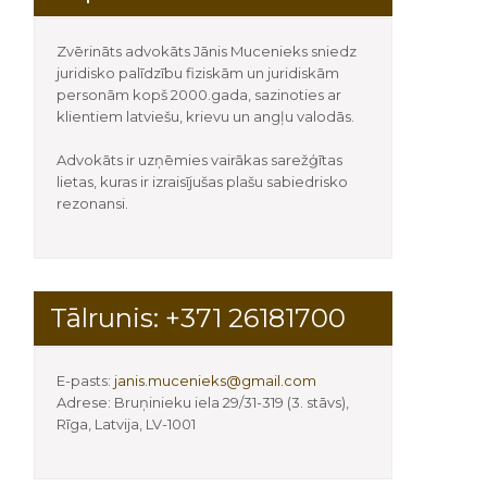
Zvērināts advokāts Jānis Mucenieks sniedz
juridisko palīdzību fiziskām un juridiskām
personām kopš 2000.gada, sazinoties ar
klientiem latviešu, krievu un angļu valodās.
Advokāts ir uzņēmies vairākas sarežģītas
lietas, kuras ir izraisījušas plašu sabiedrisko
rezonansi.
Tālrunis: +371 26181700
E-pasts:
janis.mucenieks@gmail.com
Adrese: Bruņinieku iela 29/31-319 (3. stāvs),
Rīga, Latvija, LV-1001