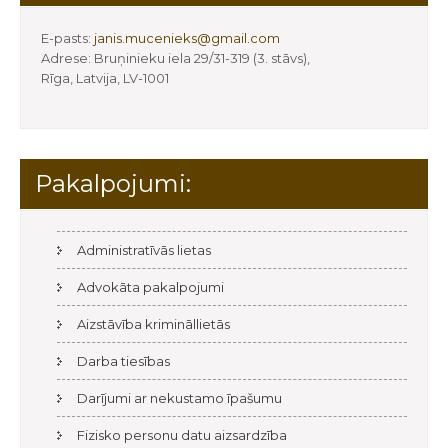
E-pasts:
janis.mucenieks@gmail.com
Adrese: Bruņinieku iela 29/31-319 (3. stāvs),
Rīga, Latvija, LV-1001
Pakalpojumi:
Administratīvās lietas
Advokāta pakalpojumi
Aizstāvība krimināllietās
Darba tiesības
Darījumi ar nekustamo īpašumu
Fizisko personu datu aizsardzība