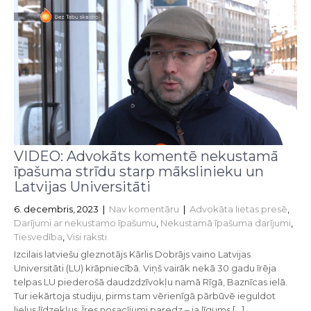
VIDEO: Advokāts komentē nekustamā
īpašuma strīdu starp mākslinieku un
Latvijas Universitāti
6. decembris, 2023
|
Nav komentāru
|
Advokāta lietas presē
,
Darījumi ar nekustamo īpašumu
,
Nekustamā īpašuma darījumi
,
Tiesvedība
,
Visi raksti
Izcilais latviešu gleznotājs Kārlis Dobrājs vaino Latvijas
Universitāti (LU) krāpniecībā. Viņš vairāk nekā 30 gadu īrēja
telpas LU piederošā daudzdzīvokļu namā Rīgā, Baznīcas ielā.
Tur iekārtoja studiju, pirms tam vērienīgā pārbūvē ieguldot
lielus līdzekļus. Īres nosacījumi paredz – ja līgums […]