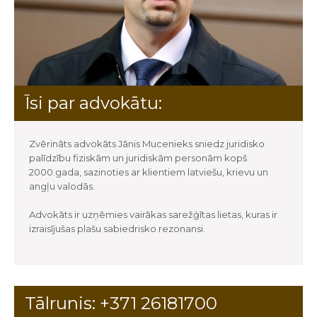
Īsi par advokātu:
Zvērināts advokāts Jānis Mucenieks sniedz juridisko
palīdzību fiziskām un juridiskām personām kopš
2000.gada, sazinoties ar klientiem latviešu, krievu un
angļu valodās.
Advokāts ir uzņēmies vairākas sarežģītas lietas, kuras ir
izraisījušas plašu sabiedrisko rezonansi.
Tālrunis: +371 26181700