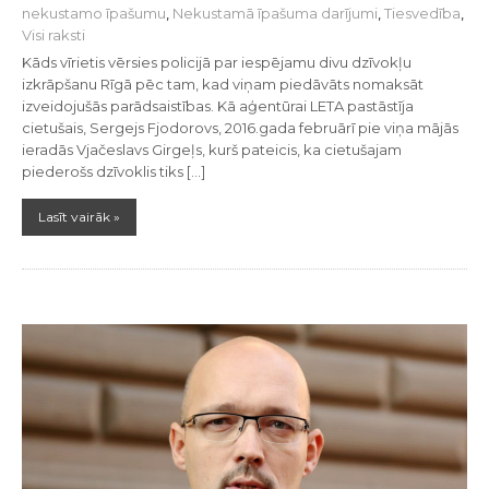
nekustamo īpašumu
,
Nekustamā īpašuma darījumi
,
Tiesvedība
,
Visi raksti
Kāds vīrietis vērsies policijā par iespējamu divu dzīvokļu
izkrāpšanu Rīgā pēc tam, kad viņam piedāvāts nomaksāt
izveidojušās parādsaistības. Kā aģentūrai LETA pastāstīja
cietušais, Sergejs Fjodorovs, 2016.gada februārī pie viņa mājās
ieradās Vjačeslavs Girgeļs, kurš pateicis, ka cietušajam
piederošs dzīvoklis tiks […]
Lasīt vairāk »