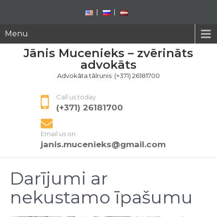
Menu
Jānis Mucenieks – zvērināts
advokāts
Advokāta tālrunis: (+371) 26181700
Call us today
(+371) 26181700
Email us on
janis.mucenieks@gmail.com
Darījumi ar
nekustamo īpašumu