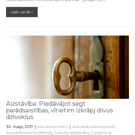
Lasīt vairāk »
Aizstāvība: Piedāvājot segt
parādsaistības, vīrietim izkrāpj divus
dzīvokļus
30. maijs, 2017
|
Nav komentāru
|
Advokāta lietas presē
,
Aizstāvība krimināllietās
,
Cietušo aizstāvība
,
Darījumi ar