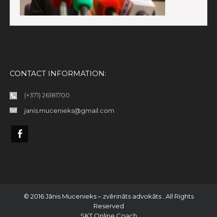
CONTACT INFORMATION:
(+371) 26181700
janis.mucenieks@gmail.com
© 2016 Jānis Mucenieks – zvērināts advokāts . All Rights
Reserved
SKT Online Coach