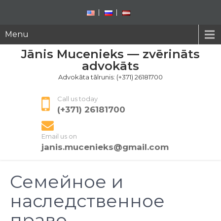
Menu
Jānis Mucenieks — zvērināts
advokāts
Advokāta tālrunis: (+371) 26181700
Call us today
(+371) 26181700
Email us on
janis.mucenieks@gmail.com
Семейное и
наследственное
право