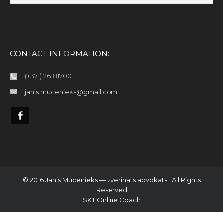
CONTACT INFORMATION:
(+371) 26181700
janis.mucenieks@gmail.com
© 2016 Jānis Mucenieks — zvērināts advokāts . All Rights
Reserved
SKT Online Coach