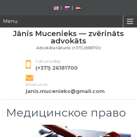
Menu
Jānis Mucenieks — zvērināts
advokāts
Advokāta tālrunis: (+371) 26181700
Call us today
(+371) 26181700
Email us on
janis.mucenieks@gmail.com
Медицинское право