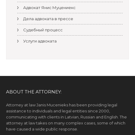
Адвокат Янис Муцениекс
Дела адвоката в прессе
Судебный процесс
Услуги адвоката
ABOUT THE ATTORNEY:
Attorney at law Janis Mucenieks has been providing legal
assistance to individuals and legal entities since 2000,
communicating with clients in Latvian, Russian and English. The
attorney at law takes on many complex cases, some of which
have caused a wide public response.