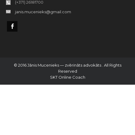
(+371) 26181700
janis.mucenieks@gmail.com
© 2016 Jānis Mucenieks — zvērināts advokāts . All Rights
Reserved
SKT Online Coach